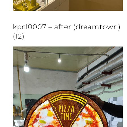
kpcl0007 – after (dreamtown)
(12)