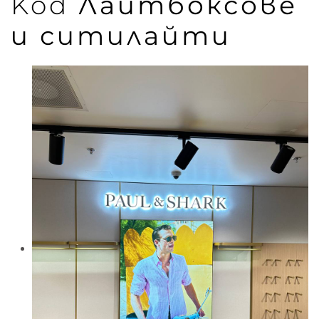
Kod
Лайтбоксове
и ситилайти