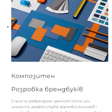
Композитен
Розробка брендбуків
З нуля чи ребрендинг. ідеологія (місія, цілі,
цінності), графіка (підбір фірмових кольорів і