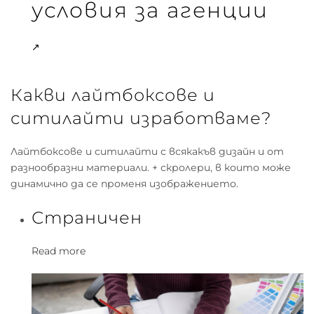
условия за агенции
↗
Какви лайтбоксове и
ситилайти изработваме?
Лайтбоксове и ситилайти с всякакъв дизайн и от
разнообразни материали. + скролери, в които може
динамично да се променя изображението.
Страничен
Read more