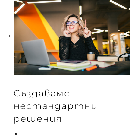
Създаваме
нестандартни
решения
↗