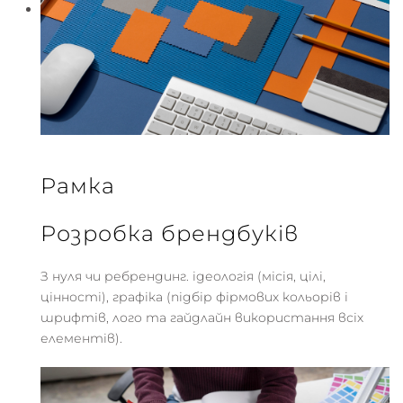
Рамка
Розробка брендбуків
З нуля чи ребрендинг. ідеологія (місія, цілі,
цінності), графіка (підбір фірмових кольорів і
шрифтів, лого та гайдлайн використання всіх
елементів).