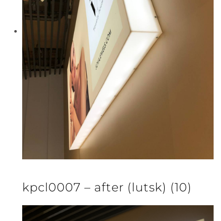
kpcl0007 – after (lutsk) (10)