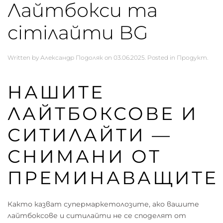
Лайтбокси та
сітілайти BG
Written by
Александр Подоляк
on
03.06.2025
. Posted in
Продукт
.
НАШИТЕ
ЛАЙТБОКСОВЕ И
СИТИЛАЙТИ —
СНИМАНИ ОТ
ПРЕМИНАВАЩИТЕ
Както казват супермаркетолозите, ако вашите
лайтбоксове и ситилайти не се споделят от