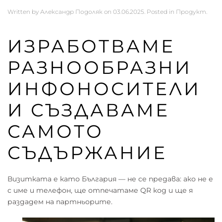
Written by
Александр Подоляк
on
03.06.2025
. Posted in
Продукт
.
ИЗРАБОТВАМЕ
РАЗНООБРАЗНИ
ИНФОНОСИТЕЛИ
И СЪЗДАВАМЕ
САМОТО
СЪДЪРЖАНИЕ
Визитката е като България — не се предава: ако не е
с име и телефон, ще отпечатаме QR код и ще я
раздадем на партньорите.