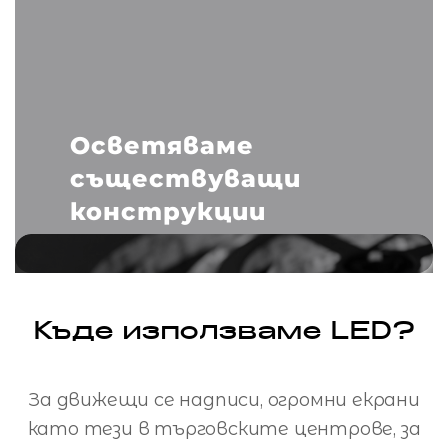
Осветяваме
съществуващи
конструкции
Къде използваме LED?
За движещи се надписи, огромни екрани
като тези в търговските центрове, за