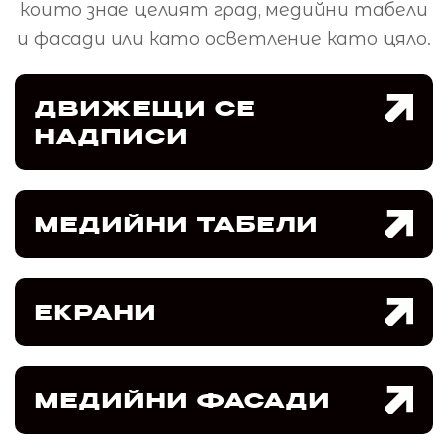
които знае целият град, медийни табели
и фасади или като осветление като цяло.
ДВИЖЕЩИ СЕ
НАДПИСИ
МЕДИЙНИ ТАБЕЛИ
ЕКРАНИ
МЕДИЙНИ ФАСАДИ