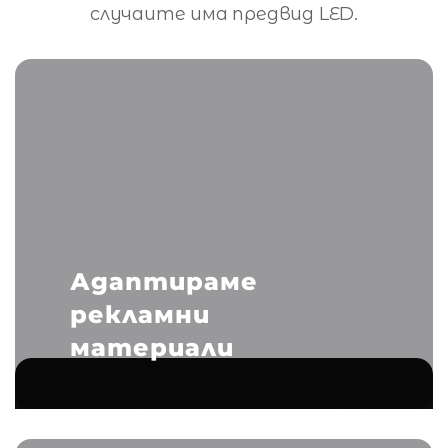
случаите има предвид LED.
Адаптираме
рекламни
материали