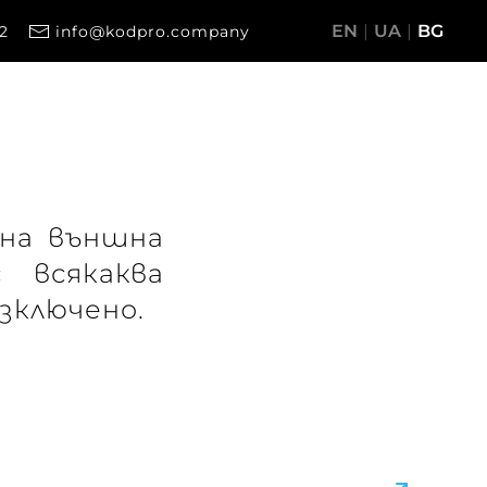
EN
UA
BG
2
info@kodpro.company
 на външна
 всякаква
изключено.
↗