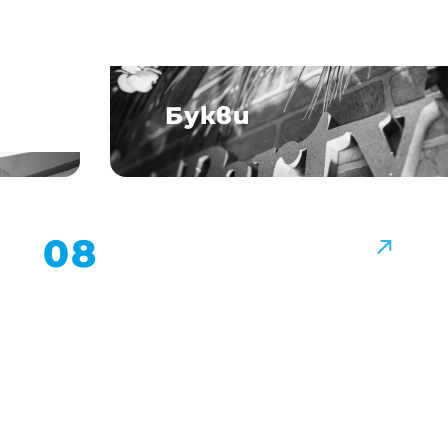
Букви
↗
08