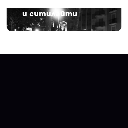
Лайтбоксове
и ситилайти