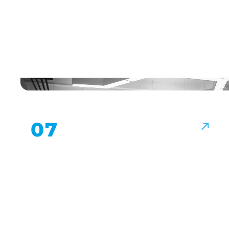
Търговски
мебели
↗
07