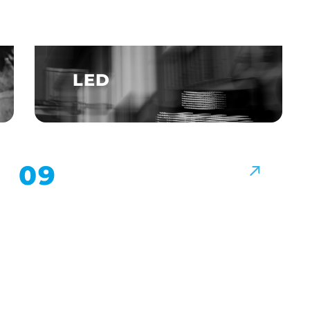
LED
↗
09