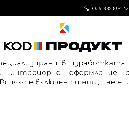
+359 885 804 42
KOD
ПРОДУКТ
пециализирани в изработката
и интериорно оформление с
Всичко е включено и нищо не е 