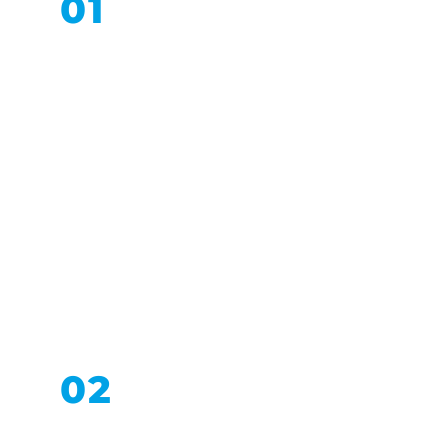
01
Табели и стели
02