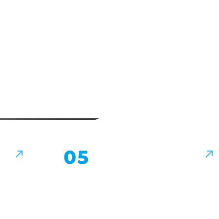
Събития
↗
↗
05